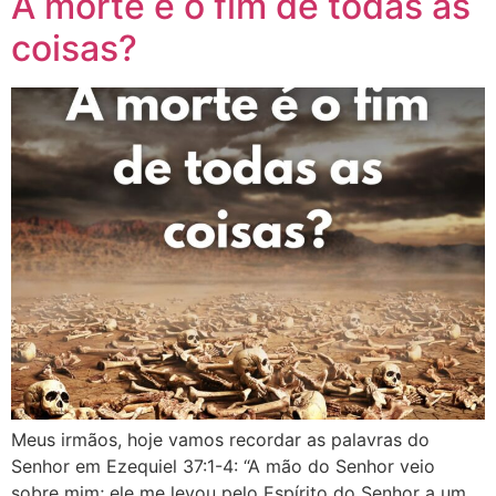
A morte é o fim de todas as
coisas?
Meus irmãos, hoje vamos recordar as palavras do
Senhor em ‭‭Ezequiel‬ ‭37:1‭-‬4‬: “A mão do Senhor veio
sobre mim; ele me levou pelo Espírito do Senhor a um