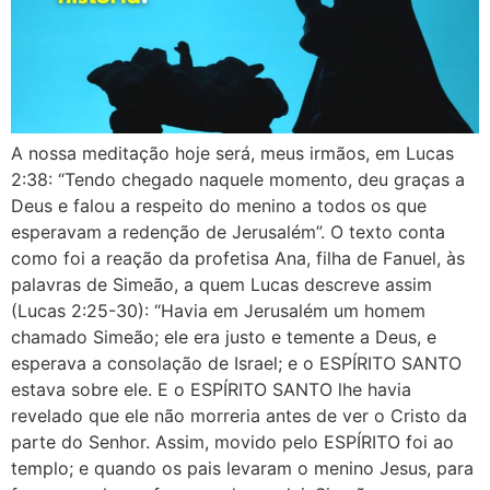
A nossa meditação hoje será, meus irmãos, em ‭‭Lucas‬
‭2:38‬: “Tendo chegado naquele momento, deu graças a
Deus e falou a respeito do menino a todos os que
esperavam a redenção de Jerusalém”. O texto conta
como foi a reação da profetisa Ana, filha de Fanuel, às
palavras de Simeão, a quem Lucas descreve assim
‭‭(Lucas‬ ‭2:25‭-‬30‬): “Havia em Jerusalém um homem
chamado Simeão; ele era justo e temente a Deus, e
esperava a consolação de Israel; e o ESPÍRITO SANTO
estava sobre ele. E o ESPÍRITO SANTO lhe havia
revelado que ele não morreria antes de ver o Cristo da
parte do Senhor. Assim, movido pelo ESPÍRITO foi ao
templo; e quando os pais levaram o menino Jesus, para