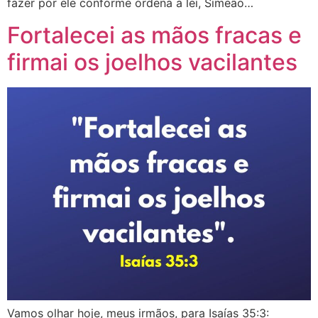
fazer por ele conforme ordena a lei, Simeão…
Fortalecei as mãos fracas e
firmai os joelhos vacilantes
Vamos olhar hoje, meus irmãos, para ‭‭Isaías‬ ‭35:3‬: