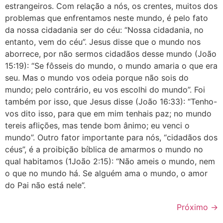
estrangeiros. Com relação a nós, os crentes, muitos dos
problemas que enfrentamos neste mundo, é pelo fato
da nossa cidadania ser do céu: “Nossa cidadania, no
entanto, vem do céu”. Jesus disse que o mundo nos
aborrece, por não sermos cidadãos desse mundo ‭‭(João‬
‭15:19‬): “Se fôsseis do mundo, o mundo amaria o que era
seu. Mas o mundo vos odeia porque não sois do
mundo; pelo contrário, eu vos escolhi do mundo”. Foi
também por isso, que Jesus disse ‭‭(João‬ ‭16:33‬): “Tenho-
vos dito isso, para que em mim tenhais paz; no mundo
tereis aflições, mas tende bom ânimo; eu venci o
mundo”. Outro fator importante para nós, “cidadãos dos
céus”, é a proibição bíblica de amarmos o mundo no
qual habitamos ‭‭(1João‬ ‭2:15‬): “Não ameis o mundo, nem
o que no mundo há. Se alguém ama o mundo, o amor
do Pai não está nele”.
Próximo
→