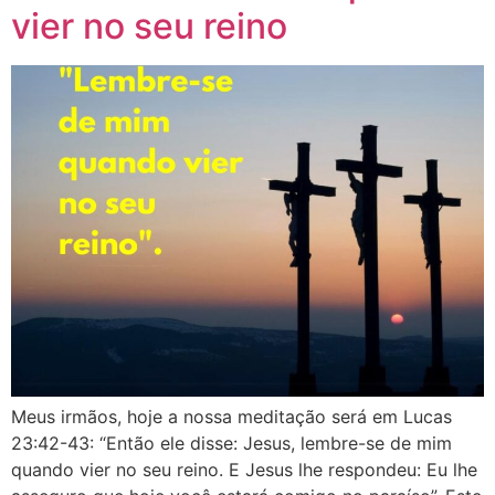
vier no seu reino
Meus irmãos, hoje a nossa meditação será em ‭‭Lucas‬
‭23:42‭-‬43‬: “Então ele disse: Jesus, lembre-se de mim
quando vier no seu reino. E Jesus lhe respondeu: Eu lhe