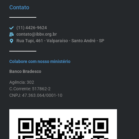
Contato
(11) 4426-9624
contato@ibbv.org.br
Rua Tupi, 461 - Valparaíso - Santo André - SP
Colabore com nosso ministério
Banco Bradesco
Agência: 302
C.Corrente: 517862-2
CNPJ: 47.363.064/0001-10