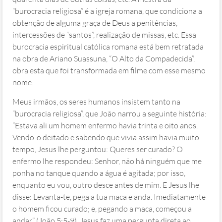
“burocracia religiosa” é a igreja romana, que condiciona a
obtenção de alguma graça de Deus a penitências,
intercessões de “santos”, realização de missas, etc. Essa
burocracia espiritual católica romana está bem retratada
na obra de Ariano Suassuna, “O Alto da Compadecida”,
obra esta que foi transformada em filme com esse mesmo
nome.
Meus irmãos, os seres humanos insistem tanto na
“burocracia religiosa”, que João narrou a seguinte história:
“Estava ali um homem enfermo havia trinta e oito anos.
Vendo-o deitado e sabendo que vivia assim havia muito
tempo, Jesus lhe perguntou: Queres ser curado? O
enfermo lhe respondeu: Senhor, não há ninguém que me
ponha no tanque quando a água é agitada; por isso,
enquanto eu vou, outro desce antes de mim. E Jesus lhe
disse: Levanta-te, pega a tua maca e anda. Imediatamente
o homem ficou curado; e, pegando a maca, começou a
andar” (João 5:5‭-‬9). Jesus faz uma pergunta direta ao