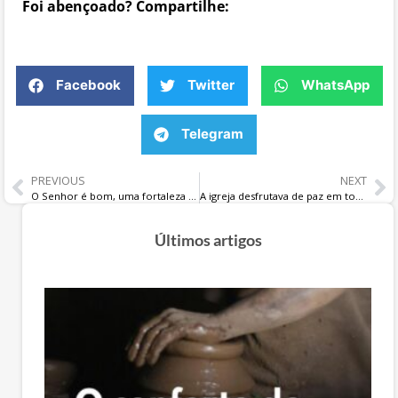
Foi abençoado? Compartilhe:
Facebook
Twitter
WhatsApp
Telegram
PREVIOUS
NEXT
O Senhor é bom, uma fortaleza no dia da angústia, e conhece os que confiam nele
A igreja desfrutava de paz em toda a Judeia, Galileia e Samaria, sendo edificada e vivendo no temor do Senhor
Últimos artigos