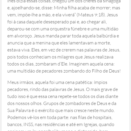
lhes dizia essas coisas, chegou um dos chefes da sinagoga
e, ajoelhando-se, disse: Minha filha acaba de morrer; mas
vem, impõe-lhe a mão, e ela viverá” (Mateus 9:18). Jesus
foi à casa daquele desesperado pai e, ao chegar ali,
deparou-se com uma orquestra fúnebre e uma multidão
em alvoroço. Jesus manda parar toda aquela balbúrdia e
anuncia que a menina que eles lamentavam a morte,
estava viva. Eles, em vez de crerem nas palavras de Jesus,
pois todos conheciam os milagres que Jesus realizava
todos os dias, zombaram d’Ele. Imaginem aquela cena:
uma multidão de pecadores zombando do Filho de Deus!
Meus irmãos, aquela foi uma cena patética: ímpios
pecadores, rindo das palavras de Jesus. O mais grave de
tudo isso é que essa cena repete-se todos os dias diante
dos nossos olhos. Grupos de zombadores de Deus e da
Sua Palavra é o exército que mais cresce neste mundo.
Podemos vê-los em toda parte: nas filas de hospitais,
bancos, INSS, nas residências e até em Igrejas, quando