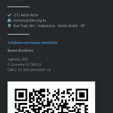
(11) 4426-9624
contato@ibbv.org.br
Rua Tupi, 461 - Valparaíso - Santo André - SP
Colabore com nosso ministério
Banco Bradesco
Agência: 302
C.Corrente: 517862-2
CNPJ: 47.363.064/0001-10