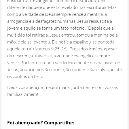
ensinam um “evangelho” humano e distorcido, bem
diferente daquele que está revelado nas Escrituras. Mas,
como a verdade de Deus sempre vence a mentira, a
arrogância e a desfaçatez humanas, Jesus ressuscita a
jovem e aquilo se torna um fato notório: “Depois que a
multidão foi retirada, Jesus entrou, tomou a menina pela
mão, e ela se levantou. E a notícia espalhou-se por toda
aquela terra” (Mateus 9:25‭-‬26). Prezados irmãos, apesar
da descrença universal, a verdade evangélica sempre
vence. Portanto, crendo verdadeiramente nas palavras de
Jesus, anunciemos Seu nome, Seu poder e Sua salvação até
os confins da terra.
Deus vos abençoe, meus irmãos, juntamente com vossas
famílias. Amém!
Foi abençoado? Compartilhe: