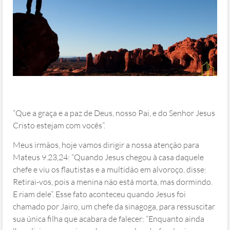
“Que a graça e a paz de Deus, nosso Pai, e do Senhor Jesus
Cristo estejam com vocês”.
Meus irmãos, hoje vamos dirigir a nossa atenção para
Mateus 9.23,24: “Quando Jesus chegou à casa daquele
chefe e viu os flautistas e a multidão em alvoroço, disse:
Retirai-vos, pois a menina não está morta, mas dormindo.
E riam dele”. Esse fato aconteceu quando Jesus foi
chamado por Jairo, um chefe da sinagoga, para ressuscitar
sua única filha que acabara de falecer: “Enquanto ainda