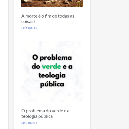
A morte é o fim de todas as
coisas?
Leia mais »
O problema do verde e a
teologia pública
Leia mais »