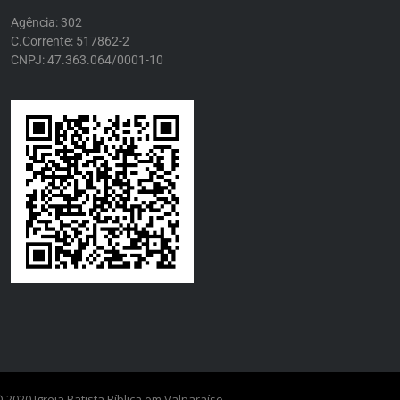
Agência: 302
C.Corrente: 517862-2
CNPJ: 47.363.064/0001-10
 2020 Igreja Batista Bíblica em Valparaíso.