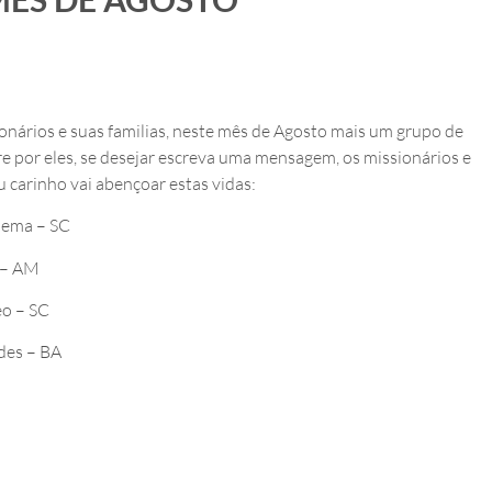
nários e suas familias, neste mês de Agosto mais um grupo de
e por eles, se desejar escreva uma mensagem, os missionários e
u carinho vai abençoar estas vidas:
apema – SC
 – AM
eo – SC
des – BA