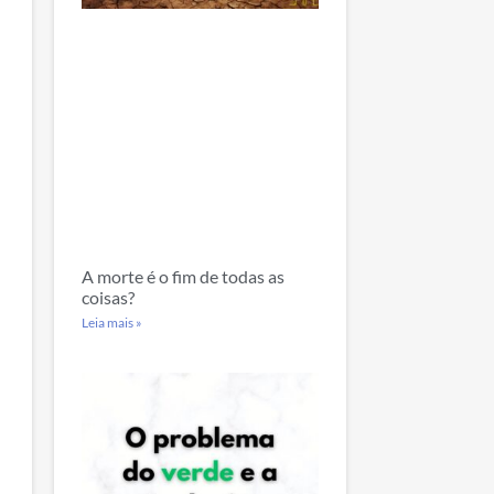
A morte é o fim de todas as
coisas?
Leia mais »