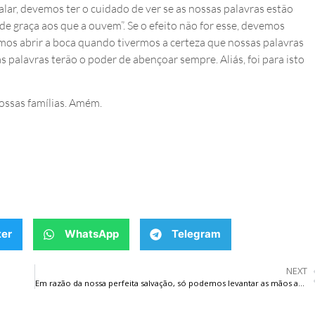
alar, devemos ter o cuidado de ver se as nossas palavras estão
 de graça aos que a ouvem”. Se o efeito não for esse, devemos
emos abrir a boca quando tivermos a certeza que nossas palavras
as palavras terão o poder de abençoar sempre. Aliás, foi para isto
ssas famílias. Amém.
ter
WhatsApp
Telegram
NEXT
Em razão da nossa perfeita salvação, só podemos levantar as mãos aos céus e dizer: “Toda honra, louvor e glória pertencem ao nosso Redentor!”