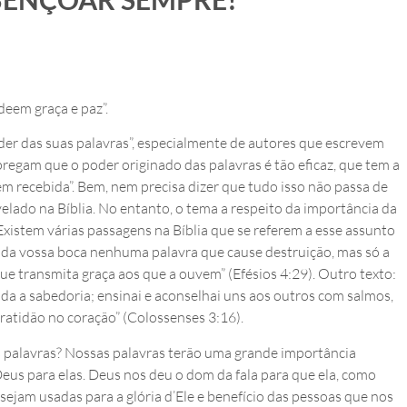
deem graça e paz”.
oder das suas palavras”, especialmente de autores que escrevem
pregam que o poder originado das palavras é tão eficaz, que tem a
m recebida”. Bem, nem precisa dizer que tudo isso não passa de
lado na Bíblia. No entanto, o tema a respeito da importância da
 Existem várias passagens na Bíblia que se referem a esse assunto
a da vossa boca nenhuma palavra que cause destruição, mas só a
 que transmita graça aos que a ouvem” (Efésios 4:29). Outro texto:
oda a sabedoria; ensinai e aconselhai uns aos outros com salmos,
gratidão no coração” (Colossenses 3:16).
s palavras? Nossas palavras terão uma grande importância
eus para elas. Deus nos deu o dom da fala para que ela, como
sejam usadas para a glória d’Ele e benefício das pessoas que nos