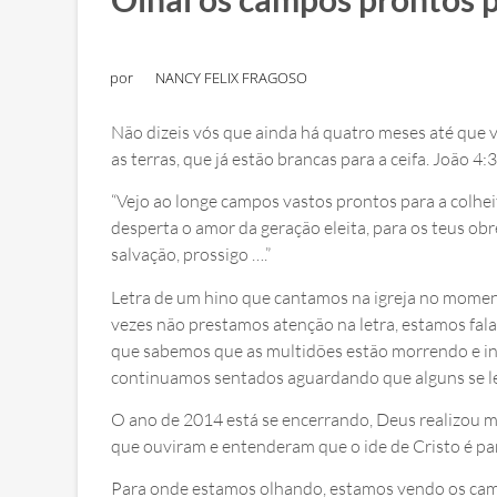
por
NANCY FELIX FRAGOSO
Não dizeis vós que ainda há quatro meses até que ve
as terras, que já estão brancas para a ceifa. João 4:
“Vejo ao longe campos vastos prontos para a colh
desperta o amor da geração eleita, para os teus ob
salvação, prossigo ….”
Letra de um hino que cantamos na igreja no moment
vezes não prestamos atenção na letra, estamos fal
que sabemos que as multidões estão morrendo e in
continuamos sentados aguardando que alguns se l
O ano de 2014 está se encerrando, Deus realizou ma
que ouviram e entenderam que o ide de Cristo é pa
Para onde estamos olhando, estamos vendo os camp