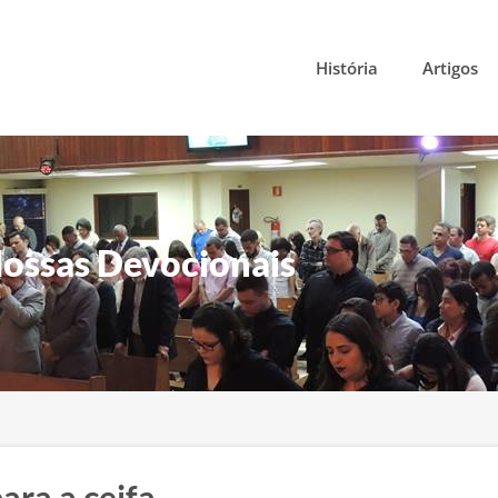
História
Artigos
ossas Devocionais
ara a ceifa