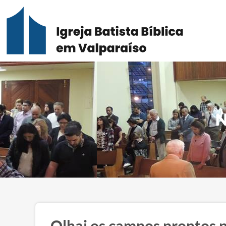
N
Olhai os campos prontos p