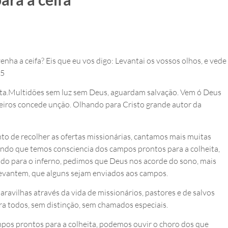
nha a ceifa? Eis que eu vos digo: Levantai os vossos olhos, e vede
35
eita.Multidões sem luz sem Deus, aguardam salvação. Vem ó Deus
reiros concede unção. Olhando para Cristo grande autor da
o de recolher as ofertas missionárias, cantamos mais muitas
ando que temos consciencia dos campos prontos para a colheita,
do para o inferno, pedimos que Deus nos acorde do sono, mais
evantem, que alguns sejam enviados aos campos.
ravilhas através da vida de missionários, pastores e de salvos
ra todos, sem distinção, sem chamados especiais.
os prontos para a colheita, podemos ouvir o choro dos que