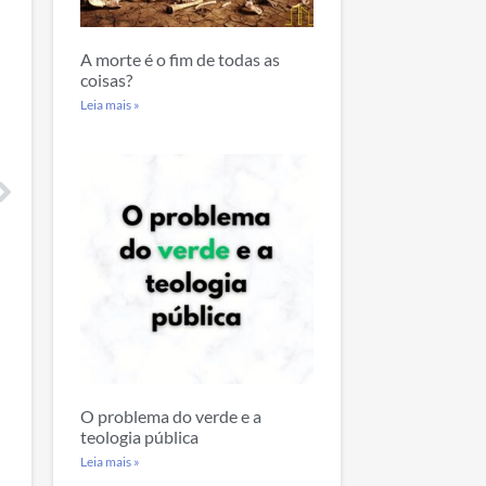
A morte é o fim de todas as
coisas?
Leia mais »
O problema do verde e a
teologia pública
Leia mais »