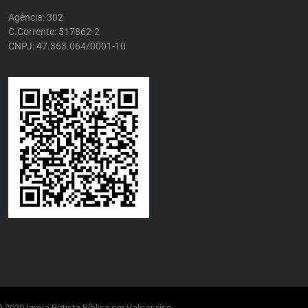
Agência: 302
C.Corrente: 517862-2
CNPJ: 47.363.064/0001-10
 2020 Igreja Batista Bíblica em Valparaíso.