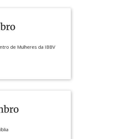
bro
ontro de Mulheres da IBBV
mbro
íblia