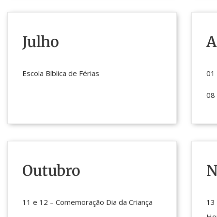
Julho
A
Escola Bíblica de Férias
01 
08 
Outubro
N
11 e 12 – Comemoração Dia da Criança
13 
Ho