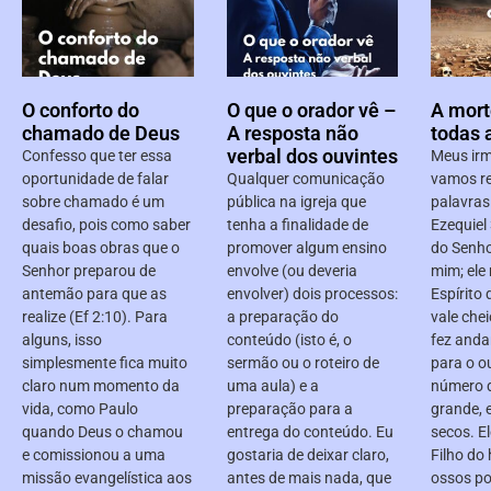
O conforto do
O que o orador vê –
A mort
chamado de Deus
A resposta não
todas 
verbal dos ouvintes
Confesso que ter essa
Meus irm
oportunidade de falar
Qualquer comunicação
vamos re
sobre chamado é um
pública na igreja que
palavras
desafio, pois como saber
tenha a finalidade de
‭‭Ezequiel‬
quais boas obras que o
promover algum ensino
do Senho
Senhor preparou de
envolve (ou deveria
mim; ele
antemão para que as
envolver) dois processos:
Espírito
realize (Ef 2:10). Para
a preparação do
vale che
alguns, isso
conteúdo (isto é, o
fez anda
simplesmente fica muito
sermão ou o roteiro de
para o ou
claro num momento da
uma aula) e a
número d
vida, como Paulo
preparação para a
grande, 
quando Deus o chamou
entrega do conteúdo. Eu
secos. E
e comissionou a uma
gostaria de deixar claro,
Filho do
missão evangelística aos
antes de mais nada, que
ossos po