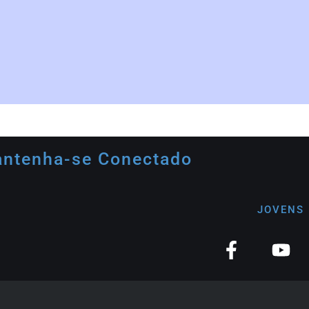
ntenha-se Conectado
JOVENS