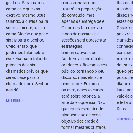
gentios. Para outros,
o nosso curso não
Respondi
como este que vos
tratará da preparação
tu sabes
escreve, mesmo Deus
do conteúdo, mas
disse: Pr
falando, a dúvida paira
apenas da entrega dele.
estes oss
sobre a mente, assim
O que nós faremos ao
Ossos se
como Gideão que pede
longo de nossas seis
palavra 
sinais para o Senhor.
sessões será apresentar
é um dos
Creio, então, que
estratégias
conhecid
podemos falar sobre
comunicativas que
com cert
este chamado falando
facilitem a conexão do
textos m
primeiro de dois
orador cristão com o seu
da Palav
chamados prévios que
público, tornando o seu
que o pr
serão base para o
discurso mais eficaz e
posto pe
chamado que o Senhor
penetrante. Em uma
diante d
nos dá.
palavra, o nosso curso
inusitad
será sobre retórica, a
vale de o
Leia mais »
arte da eloquência. Não
é feita 
queremos esconder de
Deus,
ninguém que o nosso
Leia mais 
objetivo declarado é
formar mestres cristãos