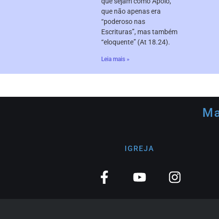
que sejam como Apolo,
que não apenas era
“poderoso nas
Escrituras”, mas também
“eloquente” (At 18.24).
Leia mais »
Ma
IGREJA