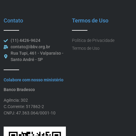
Contato
Termos de Uso
(11) 4426-9624
Política de Privacidade
contato@ibbv.org.br
Termos de Uso
Rua Tupi, 461 - Valparaíso -
Santo André - SP
Colabore com nosso ministério
Banco Bradesco
Agência: 302
C.Corrente: 517862-2
CNPJ: 47.363.064/0001-10