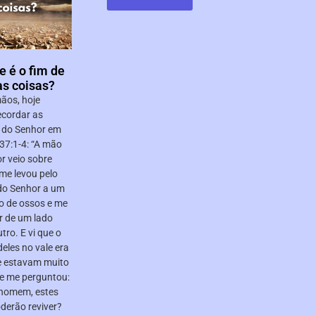
e é o fim de
as coisas?
ãos, hoje
cordar as
 do Senhor em
 ‭37:1‭-‬4‬: “A mão
r veio sobre
 me levou pelo
 do Senhor a um
io de ossos e me
r de um lado
tro. E vi que o
eles no vale era
e estavam muito
le me perguntou:
 homem, estes
derão reviver?