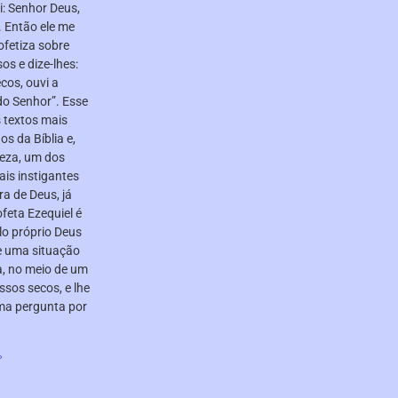
: Senhor Deus,
. Então ele me
ofetiza sobre
os e dize-lhes:
cos, ouvi a
do Senhor”. Esse
 textos mais
os da Bíblia e,
eza, um dos
ais instigantes
ra de Deus, já
ofeta Ezequiel é
lo próprio Deus
e uma situação
a, no meio de um
ssos secos, e lhe
uma pergunta por
»