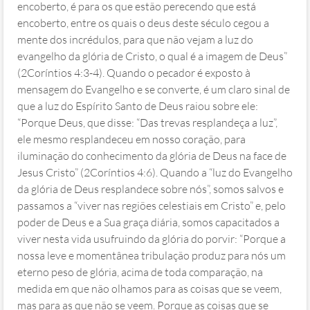
encoberto, é para os que estão perecendo que está
encoberto, entre os quais o deus deste século cegou a
mente dos incrédulos, para que não vejam a luz do
evangelho da glória de Cristo, o qual é a imagem de Deus”
(2Coríntios 4:3‭-‬4). Quando o pecador é exposto à
mensagem do Evangelho e se converte, é um claro sinal de
que a luz do Espírito Santo de Deus raiou sobre ele:
“Porque Deus, que disse: “Das trevas resplandeça a luz”,
ele mesmo resplandeceu em nosso coração, para
iluminação do conhecimento da glória de Deus na face de
Jesus Cristo” (2Coríntios 4:6). Quando a “luz do Evangelho
da glória de Deus resplandece sobre nós”, somos salvos e
passamos a “viver nas regiões celestiais em Cristo” e, pelo
poder de Deus e a Sua graça diária, somos capacitados a
viver nesta vida usufruindo da glória do porvir: “Porque a
nossa leve e momentânea tribulação produz para nós um
eterno peso de glória, acima de toda comparação, na
medida em que não olhamos para as coisas que se veem,
mas para as que não se veem. Porque as coisas que se