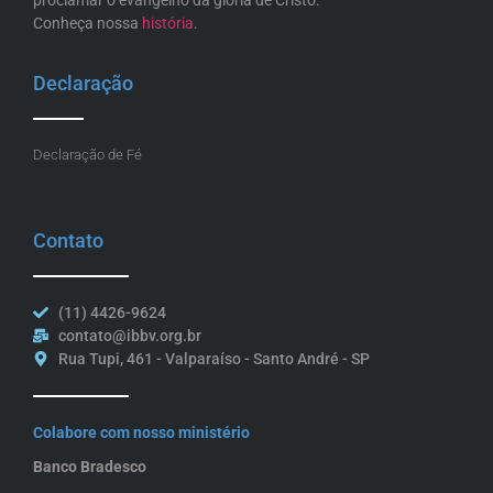
proclamar o evangelho da glória de Cristo.
Conheça nossa
história
.
Declaração
Declaração de Fé
Contato
(11) 4426-9624
contato@ibbv.org.br
Rua Tupi, 461 - Valparaíso - Santo André - SP
Colabore com nosso ministério
Banco Bradesco