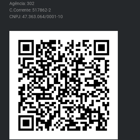
Agência: 302
C.Corrente: 517862-2
CNPJ: 47.363.064/0001-10