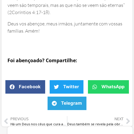
veem são temporais, mas as que não se veem são eternas”
(2Coríntios 4:17‭-‬18).
Deus vos abençoe, meus irmãos, juntamente com vossas
famílias. Amém!
Foi abençoado? Compartilhe:
Facebook
Twitter
WhatsApp
Telegram
PREVIOUS
NEXT
Há um Deus nos céus que cura as feridas da alma e restaura corações com a Sua maravilhosa graça e amor
Deus também se revela pela obra criada