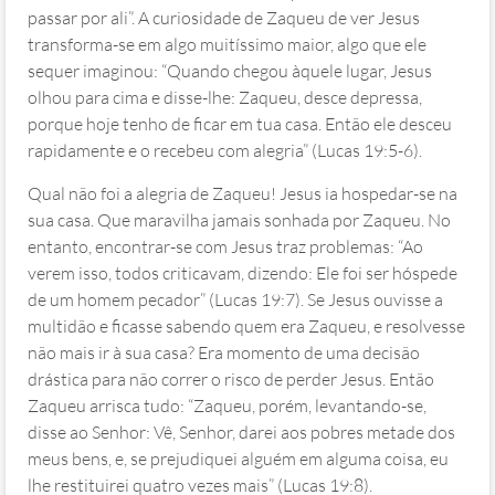
passar por ali”. A curiosidade de Zaqueu de ver Jesus
transforma-se em algo muitíssimo maior, algo que ele
sequer imaginou: “Quando chegou àquele lugar, Jesus
olhou para cima e disse-lhe: Zaqueu, desce depressa,
porque hoje tenho de ficar em tua casa. Então ele desceu
rapidamente e o recebeu com alegria” (Lucas 19:5-6).
Qual não foi a alegria de Zaqueu! Jesus ia hospedar-se na
sua casa. Que maravilha jamais sonhada por Zaqueu. No
entanto, encontrar-se com Jesus traz problemas: “Ao
verem isso, todos criticavam, dizendo: Ele foi ser hóspede
de um homem pecador” (Lucas 19:7). Se Jesus ouvisse a
multidão e ficasse sabendo quem era Zaqueu, e resolvesse
não mais ir à sua casa? Era momento de uma decisão
drástica para não correr o risco de perder Jesus. Então
Zaqueu arrisca tudo: “Zaqueu, porém, levantando-se,
disse ao Senhor: Vê, Senhor, darei aos pobres metade dos
meus bens, e, se prejudiquei alguém em alguma coisa, eu
lhe restituirei quatro vezes mais” (Lucas 19:8).