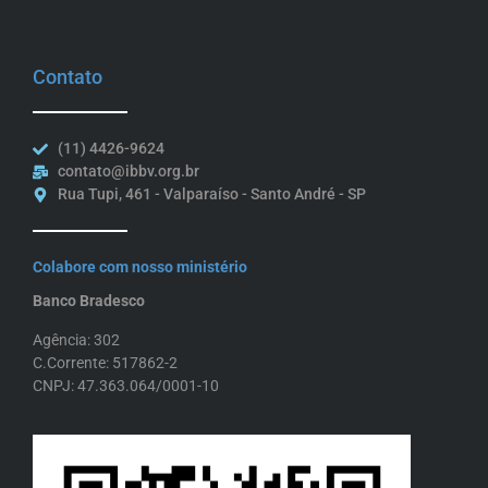
Contato
(11) 4426-9624
contato@ibbv.org.br
Rua Tupi, 461 - Valparaíso - Santo André - SP
Colabore com nosso ministério
Banco Bradesco
Agência: 302
C.Corrente: 517862-2
CNPJ: 47.363.064/0001-10