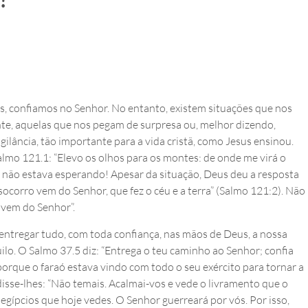
es, confiamos no Senhor. No entanto, existem situações que nos
e, aquelas que nos pegam de surpresa ou, melhor dizendo,
ilância, tão importante para a vida cristã, como Jesus ensinou.
almo 121.1: “Elevo os olhos para os montes: de onde me virá o
eu não estava esperando! Apesar da situação, Deus deu a resposta
socorro vem do Senhor, que fez o céu e a terra” (Salmo 121:2). Não
 vem do Senhor”.
ntregar tudo, com toda confiança, nas mãos de Deus, a nossa
ilo. O Salmo 37.5 diz: “Entrega o teu caminho ao Senhor; confia
to porque o faraó estava vindo com todo o seu exército para tornar a
disse-lhes: “Não temais. Acalmai-vos e vede o livramento que o
egípcios que hoje vedes. O Senhor guerreará por vós. Por isso,