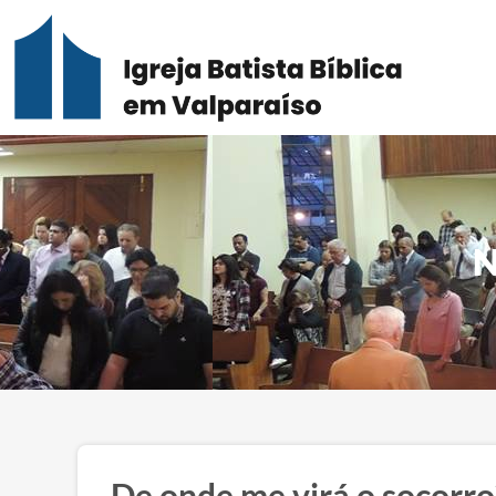
N
De onde me virá o socorro