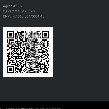
Agência: 302
C.Corrente: 517862-2
CNPJ: 47.363.064/0001-10
 2020 Igreja Batista Bíblica em Valparaíso.