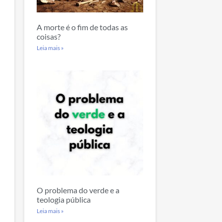
A morte é o fim de todas as
coisas?
Leia mais »
O problema do verde e a
teologia pública
Leia mais »