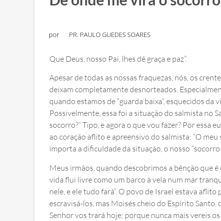
por
PR. PAULO GUEDES SOARES
Que Deus, nosso Pai, lhes dê graça e paz”.
Apesar de todas as nossas fraquezas, nós, os crent
deixam completamente desnorteados. Especialment
quando estamos de “guarda baixa”, esquecidos da vig
Possivelmente, essa foi a situação do salmista no S
socorro?” Tipo, e agora o que vou fazer? Por essa 
ao coração aflito e apreensivo do salmista: “O meu 
importa a dificuldade da situação, o nosso “socorro
Meus irmãos, quando descobrimos a bênção que é e
vida flui livre como um barco à vela num mar tranqu
nele, e ele tudo fará”. O povo de Israel estava afli
escravisá-los, mas Moisés cheio do Espírito Santo, 
Senhor vos trará hoje; porque nunca mais vereis os 