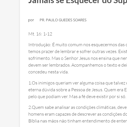
por
PR. PAULO GUEDES SOARES
Mt. 16: 1-12
Introdução: É muito comum nos esquecermos das co
temos prazer de lembrar e sofrer outras vezes. Exi
sofrimento. Mas o Senhor Jesus nos ensina que n
devem ser lembrados. Acompanhemos o texto e dei
concedeu nesta vida.
1.Os inimigos queriam ver alguma coisa que talvez o
eterna dúvida sobre a Pessoa de Jesus. Quem era El
pelo que podiam ver. Mas a fé deve existir por si só.
2.Quem sabe analisar as condições climáticas, deve 
homens eram capazes de descrever as condições do
Bíblia nas mãos não tinham entendimento de enten