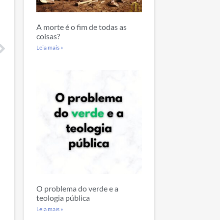
A morte é o fim de todas as
coisas?
Leia mais »
O problema do verde e a
teologia pública
Leia mais »