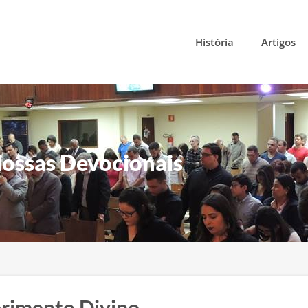
História
Artigos
ossas Devocionais
primento Divino