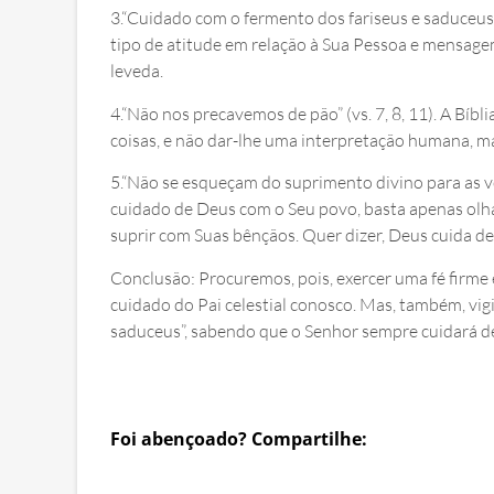
3.“Cuidado com o fermento dos fariseus e saduceus” 
tipo de atitude em relação à Sua Pessoa e mensage
leveda.
4.“Não nos precavemos de pão” (vs. 7, 8, 11). A Bíb
coisas, e não dar-lhe uma interpretação humana, ma
5.“Não se esqueçam do suprimento divino para as vos
cuidado de Deus com o Seu povo, basta apenas olh
suprir com Suas bênçãos. Quer dizer, Deus cuida de
Conclusão: Procuremos, pois, exercer uma fé firm
cuidado do Pai celestial conosco. Mas, também, vi
saduceus”, sabendo que o Senhor sempre cuidará d
Foi abençoado? Compartilhe: