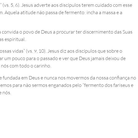
(vs. 5, 6). Jesus adverte aos discípulos terem cuidado com esse
m. Aquela atitude não passa de fermento: incha a massa e a
lia convida o povo de Deus a procurar ter discernimento das Suas
s espiritual.
sas vidas” (vs. 9, 10). Jesus diz aos discípulos que sobre o
ar um pouco para o passado e ver que Deus jamais deixou de
 nós com todo o carinho.
e e fundada em Deus e nunca nos movermos da nossa confiança no
giemos para não sermos enganados pelo “fermento dos fariseus e
e nós.