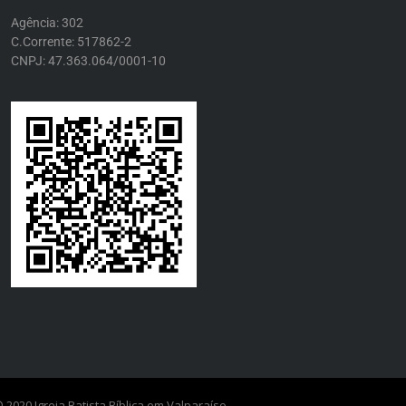
Agência: 302
C.Corrente: 517862-2
CNPJ: 47.363.064/0001-10
 2020 Igreja Batista Bíblica em Valparaíso.