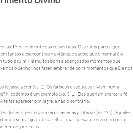
isas. Principalmente das coisas boas. Das ruins parece que
stem tantos desencontros na vida que parece que o normal é o
em tudo é ruim. Há muitos bons e abençoados momentos que
xemos o Senhor nos fazer lembrar de bons momentos que Ele nos
s levasse a crer (vs. 1). Os fariseus e saduceus viviam numa
e? Nicodemos é um exemplo (Jo. 3: 1). Eles queriam exercer a fé
 A fé faz aparecer o milagre, e não o contrário.
ter discernimento para reconhecer as profecias (vs. 2-4). Aqueles
 tempo sem a ajuda de parelhos, mas apesar de viverem com a
derem as profecias.