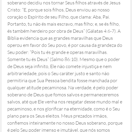
soberano decidiu nos tornar Seus filhos através de Jesus
Cristo: “E, porque sois filhos, Deus enviou ao nosso
coração o Espírito de seu Filho, que clama: Aba, Pai.
Portanto, tu não és mais escravo, mas filho; e, se és filho,
és também herdeiro por obra de Deus” (Gálatas 4:6‭-‬7). A
Bíblia evidencia que as grandes maravilhas que Deus
operou em favor do Seu povo, é por causa da grandeza do
Seu poder: “Pois tu és grande e operas maravilhas.
Somente tu és Deus” (Salmo 86:10). Mesmo que o poder
de Deus seja infinito, Ele não comete injustiça e nem
arbitrariedade, pois o Seu caráter justo e santo não
permitiria que Sua Pessoa bendita fosse manchada por
qualquer atitude pecaminosa. Na verdade, é pelo poder
soberano de Deus que fomos salvos e permaneceremos
salvos, até que Ele venha nos resgatar desse mundo mal e
pecaminoso, e nos glorificar na eternidade, como é o Seu
plano para os Seus eleitos. Meus prezados irmãos,
confiemos inteiramente no nosso Deus soberano, porque
é pelo Seu poder imenso e imutável, que nós somos