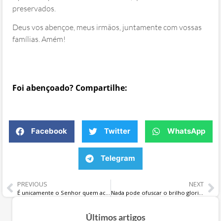
preservados.
Deus vos abençoe, meus irmãos, juntamente com vossas
famílias. Amém!
Foi abençoado? Compartilhe:
Facebook
Twitter
WhatsApp
Telegram
PREVIOUS
NEXT
É unicamente o Senhor quem acalma as nossas “tempestades” e nos faz caminhar em segurança
Nada pode ofuscar o brilho glorioso da Igreja
Últimos artigos