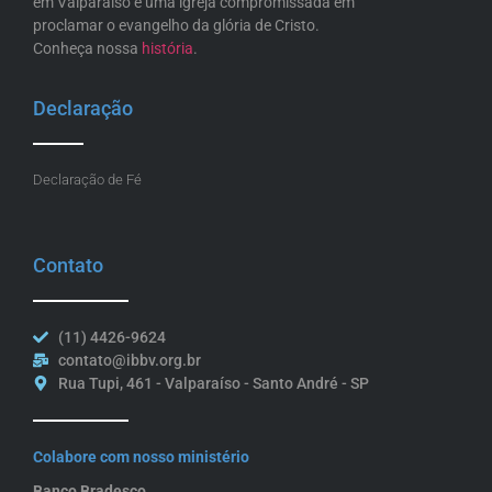
em Valparaíso é uma igreja compromissada em
proclamar o evangelho da glória de Cristo.
Conheça nossa
história
.
Declaração
Declaração de Fé
Contato
(11) 4426-9624
contato@ibbv.org.br
Rua Tupi, 461 - Valparaíso - Santo André - SP
Colabore com nosso ministério
Banco Bradesco